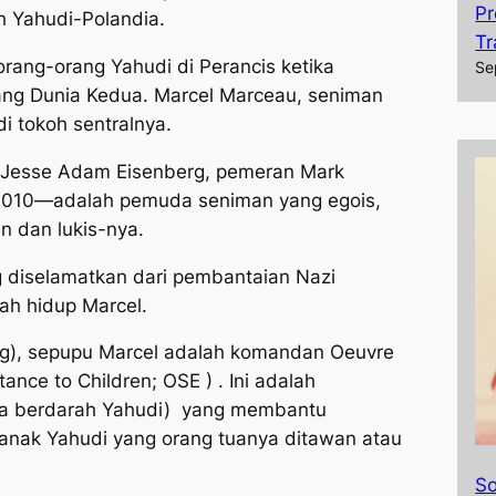
Pr
 Yahudi-Polandia.
Tr
rang-orang Yahudi di Perancis ketika
Se
ang Dunia Kedua. Marcel Marceau, seniman
i tokoh sentralnya.
n Jesse Adam Eisenberg, pemeran Mark
2010—adalah pemuda seniman yang egois,
n dan lukis-nya.
g diselamatkan dari pembantaian Nazi
ah hidup Marcel.
ig), sepupu Marcel adalah komandan Oeuvre
ance to Children; OSE ) . Ini adalah
nya berdarah Yahudi) yang membantu
nak Yahudi yang orang tuanya ditawan atau
So