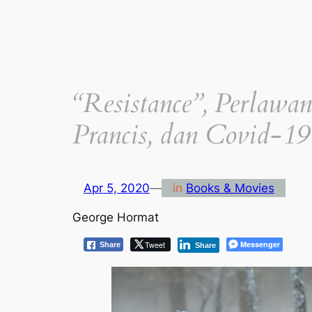
“Resistance”, Perlaw
Prancis, dan Covid-19
Apr 5, 2020
—
in
Books & Movies
George Hormat
Tweet
Messenger
Share
Share