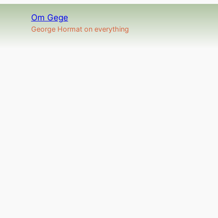
Om Gege
George Hormat on everything