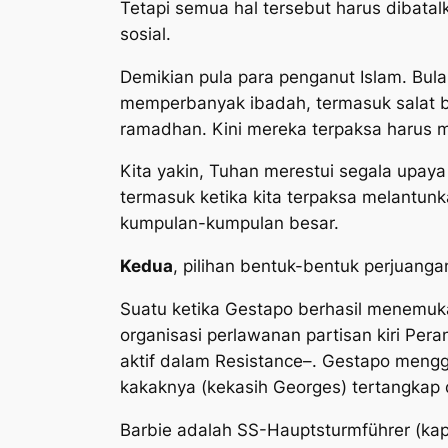
Tetapi semua hal tersebut harus dibata
sosial.
Demikian pula para penganut Islam. Bul
memperbanyak ibadah, termasuk salat 
ramadhan. Kini mereka terpaksa harus 
Kita yakin, Tuhan merestui segala upay
termasuk ketika kita terpaksa melantun
kumpulan-kumpulan besar.
Kedua
, pilihan bentuk-bentuk perjuanga
Suatu ketika Gestapo berhasil menemu
organisasi perlawanan partisan kiri Pera
aktif dalam Resistance–. Gestapo men
kakaknya (kekasih Georges) tertangkap d
Barbie adalah
SS-Hauptsturmführer
(kap