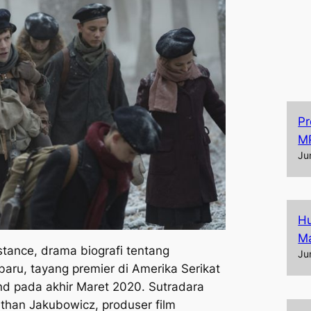
Pr
M
Ju
Hu
Ma
stance
, drama biografi tentang
Ju
baru, tayang premier di Amerika Serikat
nd
pada akhir Maret 2020. Sutradara
than Jakubowicz, produser film