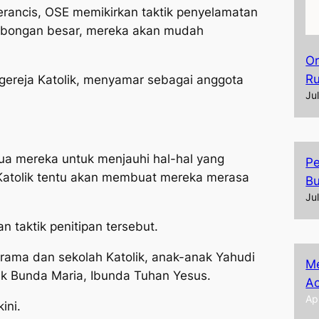
ancis, OSE memikirkan taktik penyelamatan
ombongan besar, mereka akan mudah
Or
R
 gereja Katolik, menyamar sebagai anggota
Ju
 tua mereka untuk menjauhi hal-hal yang
Pe
 Katolik tentu akan membuat mereka merasa
Bu
Ju
an taktik penitipan tersebut.
rama dan sekolah Katolik, anak-anak Yahudi
Me
tuk Bunda Maria, Ibunda Tuhan Yesus.
Ac
Ap
ini.