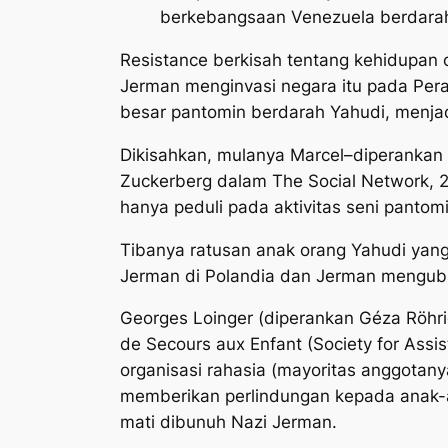
berkebangsaan Venezuela berdarah
Resistance
berkisah tentang kehidupan o
Jerman menginvasi negara itu pada Per
besar pantomin berdarah Yahudi, menjad
Dikisahkan, mulanya Marcel–diperanka
Zuckerberg dalam
The Social Network
, 
hanya peduli pada aktivitas seni pantomi
Tibanya ratusan anak orang Yahudi yan
Jerman di Polandia dan Jerman mengub
Georges Loinger (diperankan Géza Röhr
de Secours aux Enfant (Society for Assist
organisasi rahasia (mayoritas anggota
memberikan perlindungan kepada anak-a
mati dibunuh Nazi Jerman.