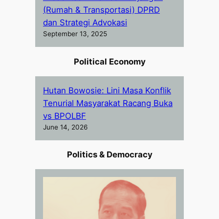
(Rumah & Transportasi) DPRD
dan Strategi Advokasi
September 13, 2025
Political Economy
Hutan Bowosie: Lini Masa Konflik
Tenurial Masyarakat Racang Buka
vs BPOLBF
June 14, 2026
Politics & Democracy