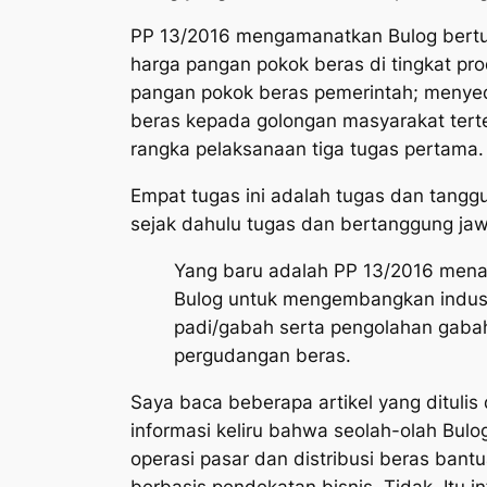
PP 13/2016 mengamanatkan Bulog bert
harga pangan pokok beras di tingkat p
pangan pokok beras pemerintah; menye
beras kepada golongan masyarakat tert
rangka pelaksanaan tiga tugas pertama.
Empat tugas ini adalah tugas dan tangg
sejak dahulu tugas dan bertanggung ja
Yang baru adalah PP 13/2016 men
Bulog untuk mengembangkan industr
padi/gabah serta pengolahan gab
pergudangan beras.
Saya baca beberapa artikel yang ditul
informasi keliru bahwa seolah-olah Bu
operasi pasar dan distribusi beras ba
berbasis pendekatan bisnis. Tidak. Itu in