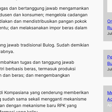
ugas dan bertanggung jawab mengamankan
rodusen dan konsumen; mengelola cadangan
diakan dan mendistribusikan pangan pokok
Or
entu; dan melaksanakan impor beras dalam
R
Ju
ung jawab tradisional Bulog. Sudah demikian
wabnya.
Pe
ambahkan tugas dan tanggung jawab
Bu
i berbasis beras, termasuk produksi
Ju
ah dan beras; dan mengembangkan
is di Kompasiana yang cenderung memberikan
Me
log sudah sama sekali mengganti mekanisme
Ac
Ap
ntuan dengan mekanisme baru RPK yang
formasi yang keliru.