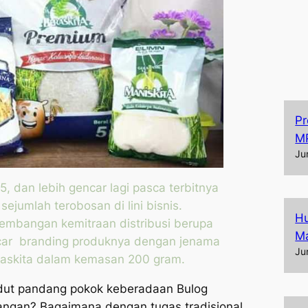
Pr
M
Ju
5, dan lebih gencar lagi pasca terbitnya
ejumlah terobosan di lini bisnis.
Hu
embangan kemitraan distribusi berupa
Ma
ncar
branding
produknya dengan jenama
Ju
askita
dalam kemasan 200 gram.
udut pandang pokok keberadaan Bulog
ngan? Bagaimana dengan tugas tradisional