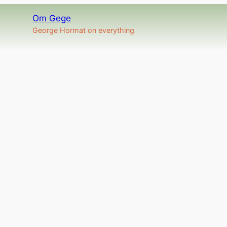
Om Gege
George Hormat on everything