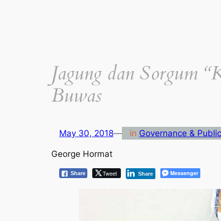
Jagung dan Sorgum “K
Buwas
May 30, 2018
—
in
Governance & Public
George Hormat
Tweet
Messenger
Share
Share