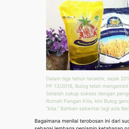
Dalam tiga tahun terakhir, sejak 201
PP 13/2016, Bulog telah mengambil s
Setelah cukup sukses dengan peng
Rumah Pangan Kita, kini Bulog ge
“kita.” Bahkan sebentar lagi ada
Ber
Bagaimana menilai terobosan ini dari s
sebagai lembaga penjamin ketahanan pa