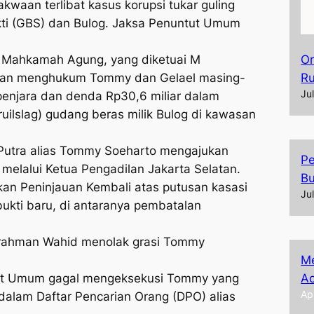
kwaan terlibat kasus korupsi tukar guling
akti (GBS) dan Bulog. Jaksa Penuntut Umum
 Mahkamah Agung, yang diketuai M
Or
kan menghukum Tommy dan Gelael masing-
R
Ju
enjara dan denda Rp30,6 miliar dalam
(ruilslag) gudang beras milik Bulog di kawasan
Putra alias Tommy Soeharto mengajukan
Pe
melalui Ketua Pengadilan Jakarta Selatan.
Bu
n Peninjauan Kembali atas putusan kasasi
Ju
kti baru, di antaranya pembatalan
rahman Wahid menolak grasi Tommy
Me
Ac
ut Umum gagal mengeksekusi Tommy yang
Ap
dalam Daftar Pencarian Orang (DPO) alias