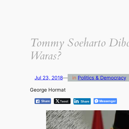
Tommy Soeharto Dibo
Waras?
Jul 23, 2018
—
in
Politics & Democracy
George Hormat
Tweet
Messenger
Share
Share