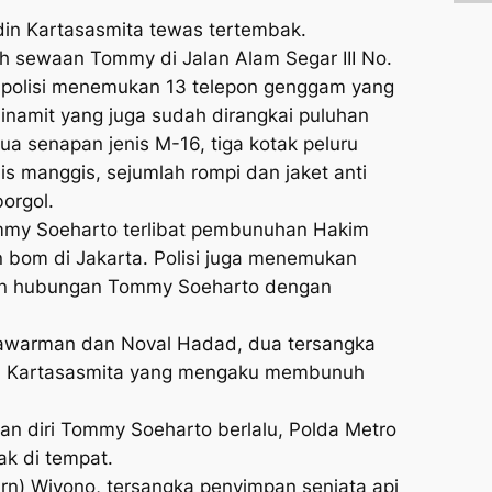
din Kartasasmita tewas tertembak.
ah sewaan Tommy di Jalan Alam Segar III No.
, polisi menemukan 13 telepon genggam yang
inamit yang juga sudah dirangkai puluhan
dua senapan jenis M-16, tiga kotak peluru
is manggis, sejumlah rompi dan jaket anti
orgol.
mmy Soeharto terlibat pembunuhan Hakim
 bom di Jakarta. Polisi juga menemukan
an hubungan Tommy Soeharto dengan
ulawarman dan Noval Hadad, dua tersangka
n Kartasasmita yang mengaku membunuh
an diri Tommy Soeharto berlalu, Polda Metro
k di tempat.
rn) Wiyono, tersangka penyimpan senjata api