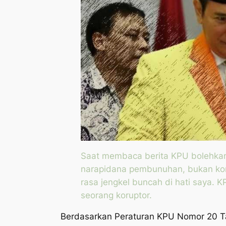
Saat membaca berita KPU bolehk
narapidana pembunuhan, bukan koru
rasa jengkel buncah di hati saya
seorang koruptor.
Berdasarkan Peraturan KPU Nomor 20 T