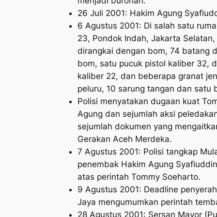
menjadi buronan.
26 Juli 2001: Hakim Agung Syafiud
6 Agustus 2001: Di salah satu rum
23, Pondok Indah, Jakarta Selatan
dirangkai dengan bom, 74 batang d
bom, satu pucuk pistol kaliber 32, 
kaliber 22, dan beberapa granat jen
peluru, 10 sarung tangan dan satu b
Polisi menyatakan dugaan kuat To
Agung dan sejumlah aksi peledakan
sejumlah dokumen yang mengaitk
Gerakan Aceh Merdeka.
7 Agustus 2001: Polisi tangkap M
penembak Hakim Agung Syafiuddi
atas perintah Tommy Soeharto.
9 Agustus 2001: Deadline penyerah
Jaya mengumumkan perintah temba
28 Agustus 2001: Sersan Mayor (Pu