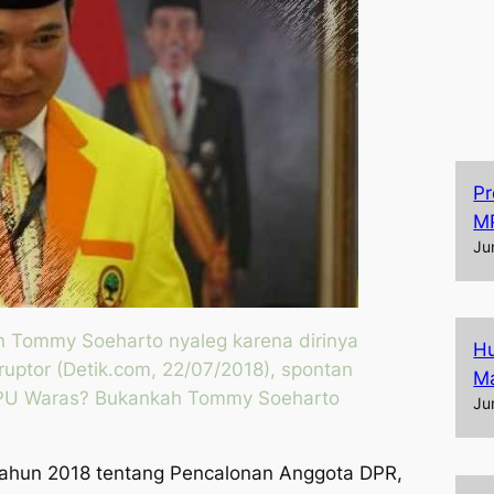
Pr
M
Ju
an Tommy Soeharto
nyaleg
karena dirinya
Hu
ptor (Detik.com, 22/07/2018), spontan
Ma
. KPU Waras? Bukankah Tommy Soeharto
Ju
ahun 2018 tentang Pencalonan Anggota DPR,