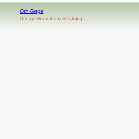
Om Gege
George Hormat on everything