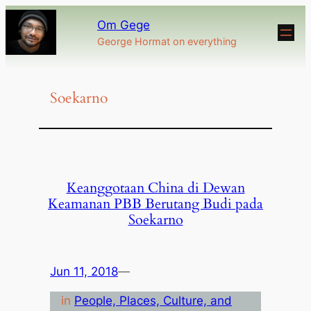
Om Gege
George Hormat on everything
Soekarno
Keanggotaan China di Dewan
Keamanan PBB Berutang Budi pada
Soekarno
Jun 11, 2018
—
in
People, Places, Culture, and