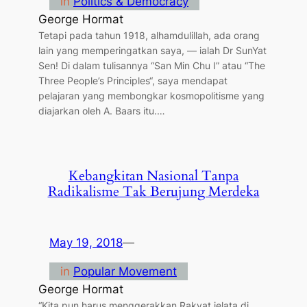
in
Politics & Democracy
George Hormat
Tetapi pada tahun 1918, alhamdulillah, ada orang
lain yang memperingatkan saya, — ialah Dr SunYat
Sen! Di dalam tulisannya “San Min Chu I” atau “The
Three People’s Principles“, saya mendapat
pelajaran yang membongkar kosmopolitisme yang
diajarkan oleh A. Baars itu.…
Kebangkitan Nasional Tanpa
Radikalisme Tak Berujung Merdeka
May 19, 2018
—
in
Popular Movement
George Hormat
“Kita pun harus menggerakkan Rakyat jelata di