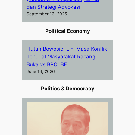
dan Strategi Advokasi
September 13, 2025
Political Economy
Hutan Bowosie: Lini Masa Konflik
Tenurial Masyarakat Racang
Buka vs BPOLBF
June 14, 2026
Politics & Democracy