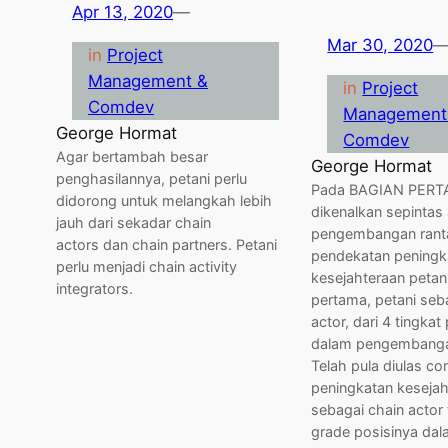
Apr 13, 2020
—
Mar 30, 2020
in
Project
Management &
in
Project
Comdev
Management
George Hormat
Comdev
Agar bertambah besar
George Hormat
penghasilannya, petani perlu
Pada BAGIAN PERT
didorong untuk melangkah lebih
dikenalkan sepintas 
jauh dari sekadar chain
pengembangan rantai
actors dan chain partners. Petani
pendekatan peningk
perlu menjadi chain activity
kesejahteraan petani
integrators.
pertama, petani seb
actor, dari 4 tingkat
dalam pengembangan 
Telah pula diulas co
peningkatan kesejah
sebagai chain actor
grade posisinya da