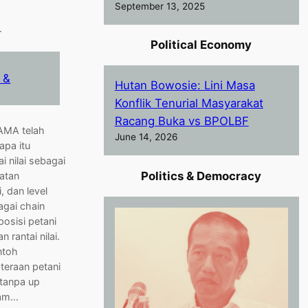
September 13, 2025
—
Political Economy
 &
Hutan Bowosie: Lini Masa
Konflik Tenurial Masyarakat
Racang Buka vs BPOLBF
AMA telah
June 14, 2026
apa itu
 nilai sebagai
Politics & Democracy
atan
, dan level
agai chain
 posisi petani
rantai nilai.
ntoh
teraan petani
 tanpa up
lam…