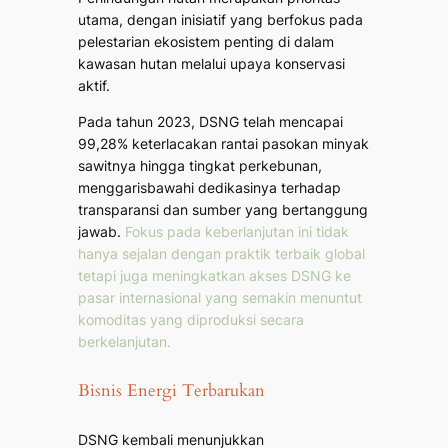
utama, dengan inisiatif yang berfokus pada
pelestarian ekosistem penting di dalam
kawasan hutan melalui upaya konservasi
aktif.
Pada tahun 2023, DSNG telah mencapai
99,28% keterlacakan rantai pasokan minyak
sawitnya hingga tingkat perkebunan,
menggarisbawahi dedikasinya terhadap
transparansi dan sumber yang bertanggung
jawab.
Fokus pada keberlanjutan ini tidak
hanya sejalan dengan praktik terbaik global
tetapi juga meningkatkan akses DSNG ke
pasar internasional yang semakin menuntut
komoditas yang diproduksi secara
berkelanjutan.
Bisnis Energi Terbarukan
DSNG kembali menunjukkan