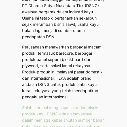
PT Dharma Satya Nusantara Tbk (DSNG)
awalnya bergerak dalam industri kayu.
Usaha ini tetap dipertahankan sekalipun
sejak merambah bisnis sawit, usaha kayu
bukan lagi menjadi sumber utama
pendapatan DSN.
Perusahaan menawarkan berbagai macam
produk, termasuk
barecore
, berbagai
produk panel seperti
blockboard
dan
plywood
, serta solusi lantai rekayasa.
Produk-produk ini melayani pasar domestik
dan internasional. TEKA adalah
brand
andalan DSNG untuk produk lantai kayu
keras rekayasa yang telah mendapatkan
pengakuan internasional.
Salah satu hal yang saya suka dari bisnis
produk kayu DSNG adalah inovasinya
dalam menjaga keberlanjutan sumber bahan
baku. Ini merupakan salah satu aspek kunci