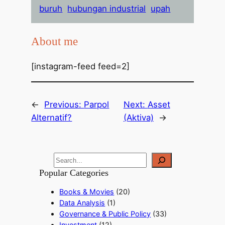
buruh
hubungan industrial
upah
About me
[instagram-feed feed=2]
←
Previous:
Parpol
Next:
Asset
Alternatif?
(Aktiva)
→
Popular Categories
Books & Movies
(20)
Data Analysis
(1)
Governance & Public Policy
(33)
Investment
(12)