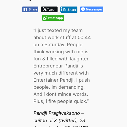
Tweet
Messenger
Share
Share
Whatsapp
“I just texted my team
about work stuff at 00:44
on a Saturday. People
think working with me is
fun & filled with laughter.
Entrepreneur Pandji is
very much different with
Entertainer Pandji. I push
people. Im demanding.
And i dont mince words.
Plus, i fire people quick.”
Pandji Pragiwaksono –
cuitan di X (twitter), 23