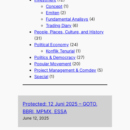
Concept
(1)
Emiten
(2)
Fundamental Analisys
(4)
Trading Diary
(6)
People, Places, Culture, and History
(31)
Political Economy
(24)
Konflik Tenurial
(1)
Politics & Democracy
(27)
Popular Movement
(20)
Project Management & Comdev
(5)
Special
(1)
Protected: 12 Juni 2025 – GOTO,
BBRI, MPMX, ESSA
June 12, 2025