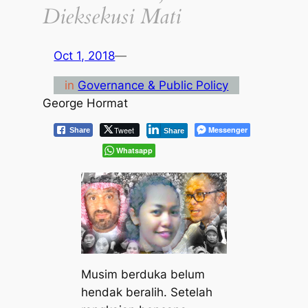
Dieksekusi Mati
Oct 1, 2018
—
in
Governance & Public Policy
George Hormat
Tweet
Messenger
Share
Share
Whatsapp
Musim berduka belum
hendak beralih. Setelah