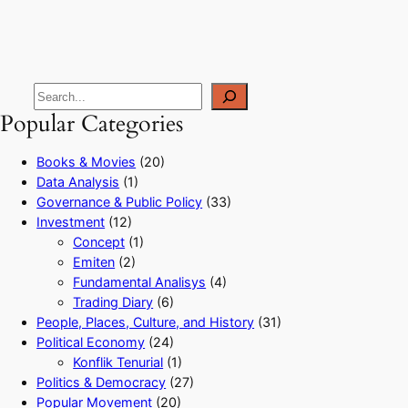
Popular Categories
Books & Movies
(20)
Data Analysis
(1)
Governance & Public Policy
(33)
Investment
(12)
Concept
(1)
Emiten
(2)
Fundamental Analisys
(4)
Trading Diary
(6)
People, Places, Culture, and History
(31)
Political Economy
(24)
Konflik Tenurial
(1)
Politics & Democracy
(27)
Popular Movement
(20)