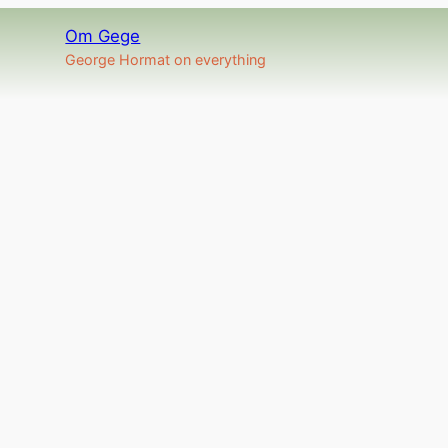
Om Gege
George Hormat on everything