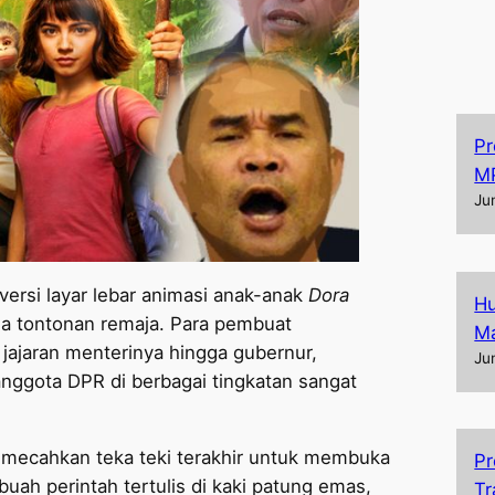
Pr
M
Ju
 versi layar lebar animasi anak-anak
Dora
Hu
 tontonan remaja. Para pembuat
Ma
 jajaran menterinya hingga gubernur,
Ju
anggota DPR di berbagai tingkatan sangat
emecahkan teka teki terakhir untuk membuka
Pr
ah perintah tertulis di kaki patung emas,
Tr