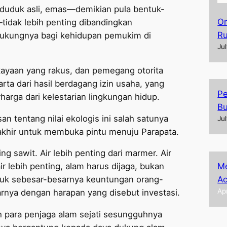
enduduk asli, emas—demikian pula bentuk-
Or
tidak lebih penting dibandingkan
Ru
 dukungnya bagi kehidupan pemukim di
Ju
ekayaan yang rakus, dan pemegang otorita
rta dari hasil berdagang izin usaha, yang
Pe
arga dari kelestarian lingkungan hidup.
Bu
san tentang nilai ekologis ini salah satunya
Ju
rakhir untuk membuka pintu menuju Parapata.
ing sawit. Air lebih penting dari marmer. Air
Me
ir lebih penting, alam harus dijaga, bukan
Ac
ruk sebesar-besarnya keuntungan orang-
Ap
arnya dengan harapan yang disebut investasi.
h para penjaga alam sejati sesungguhnya