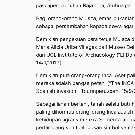
pascapembunuhan Raja Inca, Atuhualpa.
Bagi orang-orang Muisca, emas bukanla
sebagai persembahan kepada dewa agar
Demikian pengakuan para tetua Muisca dan
Maria Alicia Uribe Villegas dari Museo D
dari UCL Institute of Archaeology (“El D
14/1/2013).
Demikian pula orang-orang Inca. Aset pa
mereka adalah bangsa petani (“The INCA GO
Spanish invasion.” Tourinperu.com. 15/9/
Sebagai lahan bertani, tanah selalu butuh 
paling dihormati orang-orang Inca adala
kehidupan agraris mereka.Sementara ema
perlambang spiritual, bukan simbol kem