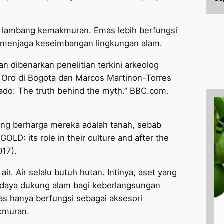
h lambang kemakmuran. Emas lebih berfungsi
 menjaga keseimbangan lingkungan alam.
 dibenarkan penelitian terkini arkeolog
el Oro di Bogota dan Marcos Martinon-Torres
orado: The truth behind the myth.” BBC.com.
ling berharga mereka adalah tanah, sebab
LD: its role in their culture and after the
017).
air. Air selalu butuh hutan. Intinya, aset yang
h daya dukung alam bagi keberlangsungan
s hanya berfungsi sebagai aksesori
akmuran.