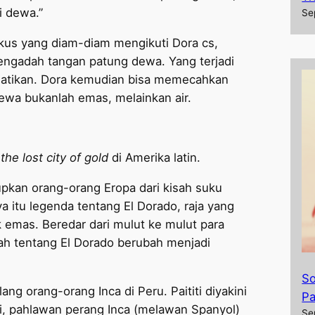
i dewa.”
Se
kus yang diam-diam mengikuti Dora cs,
engadah tangan patung dewa. Yang terjadi
matikan. Dora kemudian bisa memecahkan
dewa bukanlah emas, melainkan air.
the lost city of gold
di Amerika latin.
pkan orang-orang Eropa dari kisah suku
a itu legenda tentang El Dorado, raja yang
emas. Beredar dari mulut ke mulut para
sah tentang El Dorado berubah menjadi
So
lang orang-orang Inca di Peru. Paititi diyakini
Pa
rri, pahlawan perang Inca (melawan Spanyol)
Se